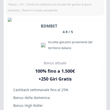
*Avviso | 18+ | Verifica le condizioni sul sito web del gestore di giochi
d'azzardo | Divertiti in modo consapevole
BDMBET
4.9 / 5
Accetta giocatori provenienti dal
territorio italiano
Bonus attuale
100% fino a 1.500€
+250 Giri Gratis
Cashback settimanale fino al 25%
Bonus della domenica
Bonus High Roller