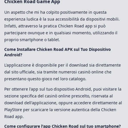
Chicken Road Game App
Un aspetto che mi ha colpito positivamente in questa
esperienza ludica è la sua accessibilità da dispositivi mobili.
Infatti, attraverso la pratica Chicken Road app si può
partecipare ovunque e in qualsiasi momento, utilizzando il
proprio smartphone o tablet.
Come Installare Chicken Road APK sul Tuo Dispositivo
Android?
L'applicazione è disponibile per il download sia direttamente
dal sito ufficiale, sia tramite numerosi casinò online che
presentano questo gioco nel loro catalogo.
Per ottenere l'app sul tuo dispositivo Android, puoi visitare la
sezione specifica del casinò online prescelto, riservata al
download dell'applicazione, oppure accedere direttamente al
PlayStore per scaricare la versione autentica della Chicken
Road app.
Come configurare l'app Chicken Road sul tuo smartphone?