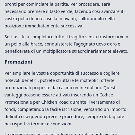
pronti per cominciare la partita. Per procedere, sarà
necessario premere il tasto verde, facendo così avanzare il
vostro pollo di una casella in avanti, collocandolo nella
posizione immediatamente successiva.
Se riuscite a completare tutto il tragitto senza trasformarvi in
un pollo alla brace, conquisterete l'agognato uovo d’oro e
beneficerete di un moltiplicatore straordinariamente elevato.
Promozioni
Per ampliare le vostre opportunità di successo e cogliere
notevoli benefici, potrete sfruttare le molteplici offerte
promozionali proposte dai casinò online italiani. Questi
vantaggi possono essere attivati inserendo un Codice
Promozionale per Chicken Road durante il versamento di
fondi, completando la facile iscrizione, versando un importo
definito o seguendo precise procedure, sempre dettagliate
nei rispettivi termini e condizioni.
Le promozioni spesso includono giri gratis per le vostre