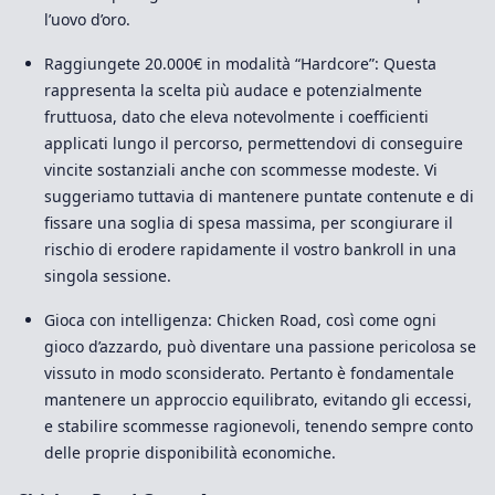
l’uovo d’oro.
Raggiungete 20.000€ in modalità “Hardcore”: Questa
rappresenta la scelta più audace e potenzialmente
fruttuosa, dato che eleva notevolmente i coefficienti
applicati lungo il percorso, permettendovi di conseguire
vincite sostanziali anche con scommesse modeste. Vi
suggeriamo tuttavia di mantenere puntate contenute e di
fissare una soglia di spesa massima, per scongiurare il
rischio di erodere rapidamente il vostro bankroll in una
singola sessione.
Gioca con intelligenza: Chicken Road, così come ogni
gioco d’azzardo, può diventare una passione pericolosa se
vissuto in modo sconsiderato. Pertanto è fondamentale
mantenere un approccio equilibrato, evitando gli eccessi,
e stabilire scommesse ragionevoli, tenendo sempre conto
delle proprie disponibilità economiche.