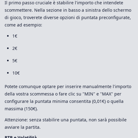
Il primo passo cruciale è stabilire l'importo che intendete
scommettere. Nella sezione in basso a sinistra dello schermo
di gioco, troverete diverse opzioni di puntata preconfigurate,
come ad esempio:
1€
2€
5€
10€
Potete comunque optare per inserire manualmente l'importo
della vostra scommessa o fare clic su "MIN" e "MAX" per
configurare la puntata minima consentita (0,01€) o quella
massima (150€).
Attenzione: senza stabilire una puntata, non sarà possibile
avviare la partita.
RTP e Volatilità