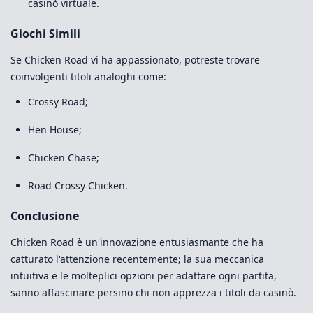
casinò virtuale.
Giochi Simili
Se Chicken Road vi ha appassionato, potreste trovare
coinvolgenti titoli analoghi come:
Crossy Road;
Hen House;
Chicken Chase;
Road Crossy Chicken.
Conclusione
Chicken Road è un'innovazione entusiasmante che ha
catturato l'attenzione recentemente; la sua meccanica
intuitiva e le molteplici opzioni per adattare ogni partita,
sanno affascinare persino chi non apprezza i titoli da casinò.