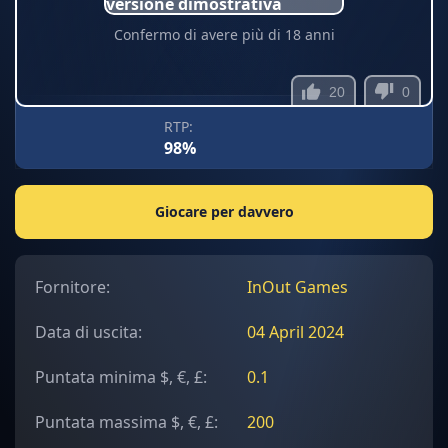
versione dimostrativa
Confermo di avere più di 18 anni
20
0
RTP:
98%
Giocare per davvero
Fornitore:
InOut Games
Data di uscita:
04 April 2024
Puntata minima $, €, £:
0.1
Puntata massima $, €, £:
200