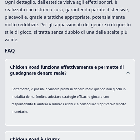
Ogni dettaglio, dall'estetica visiva agli effetti sonori, è
realizzato con estrema cura, garantendo partite distensive,
piacevoli e, grazie a tattiche appropriate, potenzialmente
molto redditizie. Per gli appassionati del genere o di questo
stile di gioco, si tratta senza dubbio di una delle scelte più
valide.
FAQ
Chicken Road funziona effettivamente e permette di
guadagnare denaro reale?
Certamente, è possibile vincere premi in denaro reale quando non giochi in
modalità demo. Inoltre, adottare strategie efficaci e giocare con
responsabilità ti aiuterà a ridurre i rischi e a conseguire significative vincite
monetarie.
Chicken Road è sicuro?