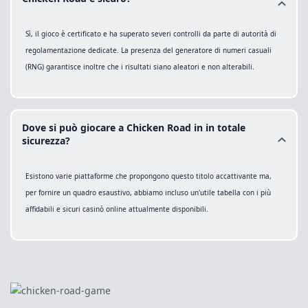
Sì, il gioco è certificato e ha superato severi controlli da parte di autorità di
regolamentazione dedicate. La presenza del generatore di numeri casuali
(RNG) garantisce inoltre che i risultati siano aleatori e non alterabili.
Dove si può giocare a Chicken Road in in totale
sicurezza?
Esistono varie piattaforme che propongono questo titolo accattivante ma,
per fornire un quadro esaustivo, abbiamo incluso un'utile tabella con i più
affidabili e sicuri casinò online attualmente disponibili.