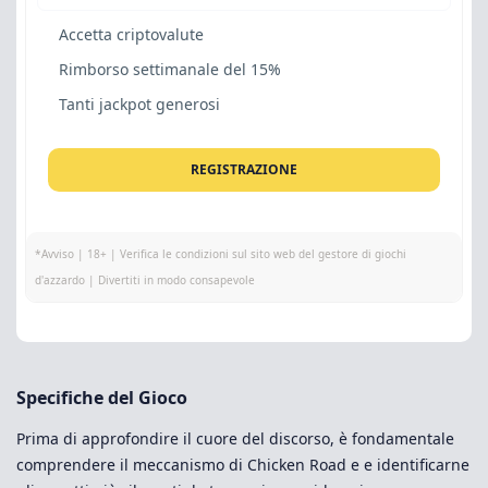
Accetta criptovalute
Rimborso settimanale del 15%
Tanti jackpot generosi
REGISTRAZIONE
*Avviso | 18+ | Verifica le condizioni sul sito web del gestore di giochi
d'azzardo | Divertiti in modo consapevole
Specifiche del Gioco
Prima di approfondire il cuore del discorso, è fondamentale
comprendere il meccanismo di Chicken Road e e identificarne