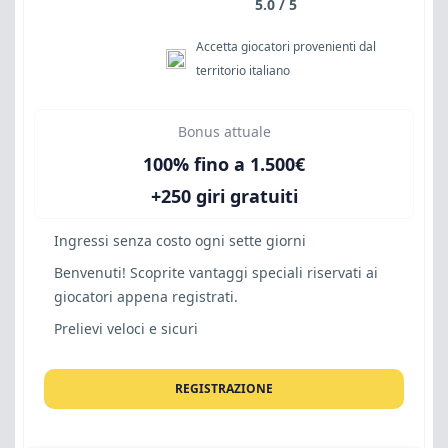
5.0 / 5
Accetta giocatori provenienti dal
territorio italiano
Bonus attuale
100% fino a 1.500€
+250 giri gratuiti
Ingressi senza costo ogni sette giorni
Benvenuti! Scoprite vantaggi speciali riservati ai 
giocatori appena registrati.
Prelievi veloci e sicuri
REGISTRAZIONE